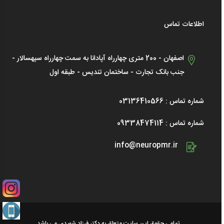
اطلاعات تماس
اصفهان - 200 متری چهارراه آپادانا به سمت چهارراه سپهسالار -
جنب بانک تجارت - ساختمان تندیس - طبقه اول
شماره تماس : 03136410566
شماره تماس : 09338474114
info@neuropmr.ir
تمامی حقوق این سایت متعلق به دکتر فرزاد شهیدی می باشد