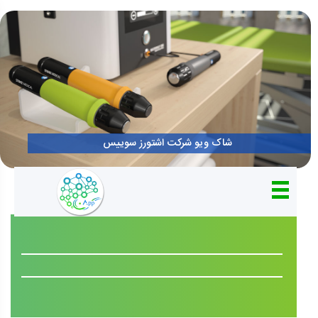
شاک ویو شرکت اشتورز سوییس
موثرترین درمان خارپاشنه ، تاندونیت شانه و نقاط دردناک بدن